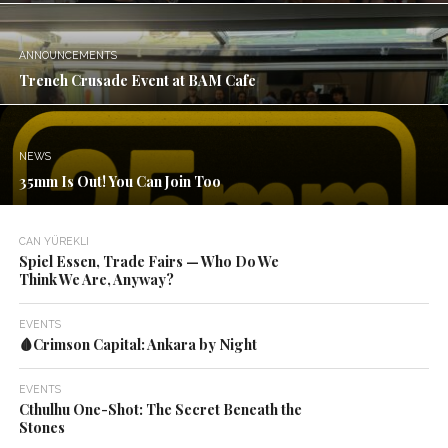
ANNOUNCEMENTS
Trench Crusade Event at BAM Cafe
NEWS
35mm Is Out! You Can Join Too
CAN YÜREKLI
Spiel Essen, Trade Fairs — Who Do We
Think We Are, Anyway?
EVENTS
🩸Crimson Capital: Ankara by Night
EVENTS
Cthulhu One-Shot: The Secret Beneath the
Stones