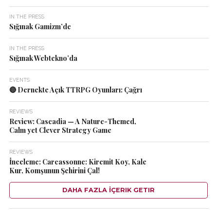
IN THE PRESS
Sığınak Gamizm’de
IN THE PRESS
Sığınak Webtekno’da
EVENTS
🔴 Dernekte Açık TTRPG Oyunları: Çağrı
REVIEWS
Review: Cascadia — A Nature-Themed,
Calm yet Clever Strategy Game
REVIEWS
İnceleme: Carcassonne: Kiremit Koy, Kale
Kur, Komşunun Şehirini Çal!
DAHA FAZLA İÇERIK GETIR