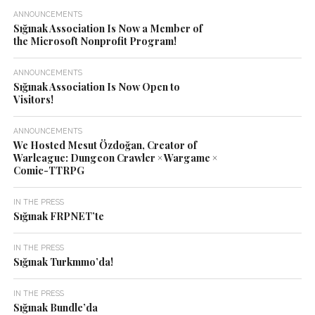
ANNOUNCEMENTS
Sığınak Association Is Now a Member of
the Microsoft Nonprofit Program!
ANNOUNCEMENTS
Sığınak Association Is Now Open to
Visitors!
ANNOUNCEMENTS
We Hosted Mesut Özdoğan, Creator of
Warleague: Dungeon Crawler × Wargame ×
Comic-TTRPG
IN THE PRESS
Sığınak FRPNET’te
IN THE PRESS
Sığınak Turkmmo’da!
IN THE PRESS
Sığınak Bundle’da