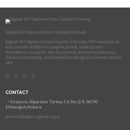
Sığınak Rol Yapma ve Kutu Oyunları Derneği
Sığınak Rol Yapma ve Kutu Oyunları Derneği, FRP, masaüstü ve
kutu oyunları kültürünü yaygınlaştırmak, hayal gücünü
destekleyen sosyal bir alan oluşturmak amacıyla kurulmuştur.
Zarların yuvarlandığı, dostlukların kurulduğu bu dünyada yerinizi
alın!
CONTACT
📍
İstasyon, Alparslan Türkeş Cd. No:2/9, 06790
Etimesgut/Ankara
📧 merhaba@en.siginak.org.tr