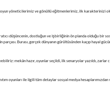
 oyun yöneticilerimiz ve gönüllü eğitmenlerimiz, ilk karakterinizi
aratıcı düşüncenin, dostluğun ve işbirliğinin ön planda olduğu bir
enin parçası. Burası, gerçek dünyanın gürültüsünden kaçıp hayal gücün
liriz: mekân hazır, oyunlar seçildi, ilk senaryolar yazıldı, zarlar 
 tanıtım oyunları ile ilgili tüm detaylar sosyal medya hesaplarımızdan