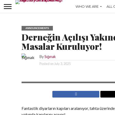
WHO WE ARE
ALL 
ANNOUNCEMENTS
Derneğin Açılışı Yakınd
Masalar Kuruluyor!
By
Sığınak
Posted on
July 3, 2025
Fantastik diyarların kapıları aralanıyor, tahta üzerin
yakında kapılarını açıyor!