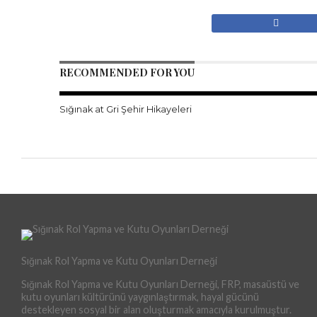
RECOMMENDED FOR YOU
Sığınak at Gri Şehir Hikayeleri
Sığınak Rol Yapma ve Kutu Oyunları Derneği
Sığınak Rol Yapma ve Kutu Oyunları Derneği, FRP, masaüstü ve
kutu oyunları kültürünü yaygınlaştırmak, hayal gücünü
destekleyen sosyal bir alan oluşturmak amacıyla kurulmuştur.