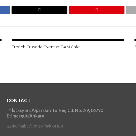
Trench Crusade Event at BAM Cafe
CONTACT
📍
İstasyon, Alparslan Türkeş Cd. No:2/9, 06790
Etimesgut/Ankara
📧 merhaba@en.siginak.org.tr