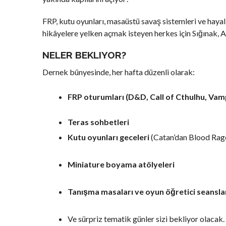
FRP, kutu oyunları, masaüstü savaş sistemleri ve hayal
hikâyelere yelken açmak isteyen herkes için Sığınak, 
NELER BEKLIYOR?
Dernek bünyesinde, her hafta düzenli olarak:
FRP oturumları (D&D, Call of Cthulhu, Va
Teras sohbetleri
Kutu oyunları geceleri
(Catan’dan Blood Rage
Miniature boyama atölyeleri
Tanışma masaları ve oyun öğretici seansla
Ve sürpriz tematik günler sizi bekliyor olacak.