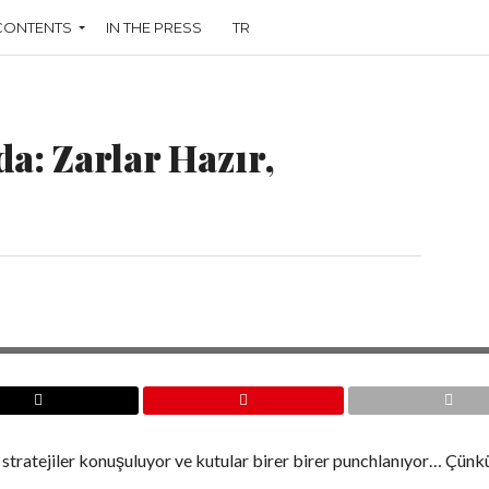
CONTENTS
IN THE PRESS
TR
a: Zarlar Hazır,
de stratejiler konuşuluyor ve kutular birer birer punchlanıyor… Çünk