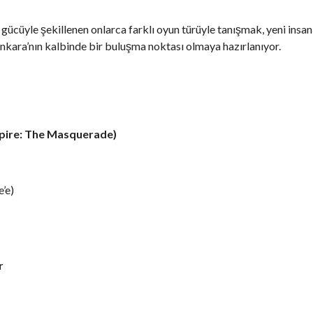
 gücüyle şekillenen onlarca farklı oyun türüyle tanışmak, yeni ins
Ankara’nın kalbinde bir buluşma noktası olmaya hazırlanıyor.
mpire: The Masquerade)
’e)
r