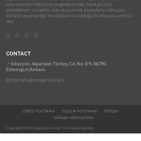
kutu oyunları kültürünü yaygınlaştırmak, hayal gücünü
destekleyen sosyal bir alan oluşturmak amacıyla kurulmuştur.
Zarların yuvarlandığı, dostlukların kurulduğu bu dünyada yerinizi
alın!
CONTACT
📍
İstasyon, Alparslan Türkeş Cd. No:2/9, 06790
Etimesgut/Ankara
📧 merhaba@en.siginak.org.tr
ÇEREZ POLITIKASI
GIZLILIK POLITIKASI
İLETIŞIM
SIĞINAK ASSOCIATION
Copyright © 2025 Sığınak Derneği. Tüm Hakları Saklıdır.