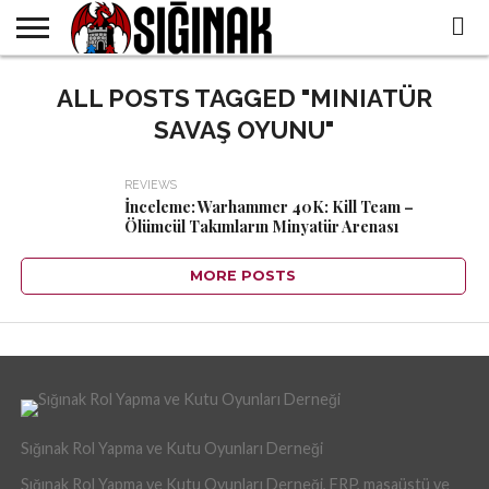
WHO
WE
ALL POSTS TAGGED "MINIATÜR
ALL
IN THE
TR
ARE
CONTENTS
PRESS
SAVAŞ OYUNU"
REVIEWS
İnceleme: Warhammer 40K: Kill Team –
Ölümcül Takımların Minyatür Arenası
MORE POSTS
Sığınak Rol Yapma ve Kutu Oyunları Derneği
Sığınak Rol Yapma ve Kutu Oyunları Derneği, FRP, masaüstü ve