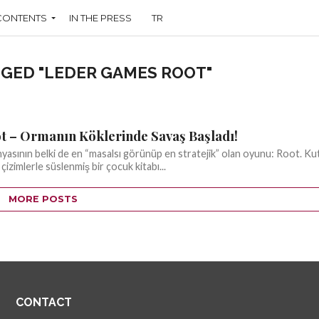
CONTENTS
IN THE PRESS
TR
GGED "LEDER GAMES ROOT"
t – Ormanın Köklerinde Savaş Başladı!
asının belki de en “masalsı görünüp en stratejik” olan oyunu: Root. Ku
 çizimlerle süslenmiş bir çocuk kitabı...
MORE POSTS
CONTACT