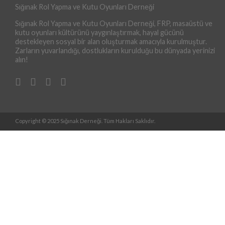
Sığınak Rol Yapma ve Kutu Oyunları Derneği
Sığınak Rol Yapma ve Kutu Oyunları Derneği, FRP, masaüstü ve
kutu oyunları kültürünü yaygınlaştırmak, hayal gücünü
destekleyen sosyal bir alan oluşturmak amacıyla kurulmuştur.
Zarların yuvarlandığı, dostlukların kurulduğu bu dünyada yerinizi
alın!
Copyright © 2025 Sığınak Derneği. Tüm Hakları Saklıdır.