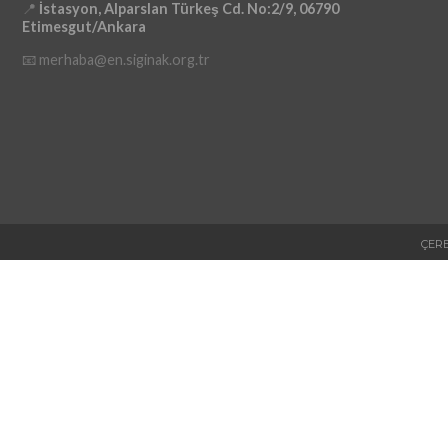
📍
İstasyon, Alparslan Türkeş Cd. No:2/9, 06790
Etimesgut/Ankara
📧 merhaba@en.siginak.org.tr
ÇERE