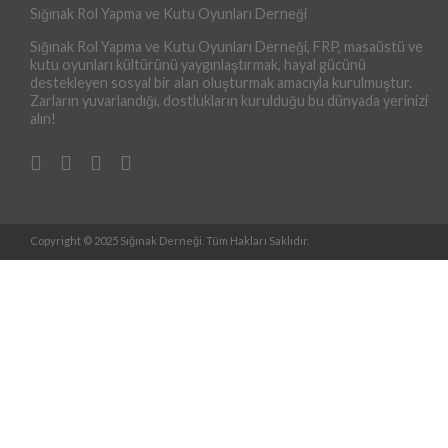
Sığınak Rol Yapma ve Kutu Oyunları Derneği
Sığınak Rol Yapma ve Kutu Oyunları Derneği, FRP, masaüstü ve
kutu oyunları kültürünü yaygınlaştırmak, hayal gücünü
destekleyen sosyal bir alan oluşturmak amacıyla kurulmuştur.
Zarların yuvarlandığı, dostlukların kurulduğu bu dünyada yerinizi
alın!
Copyright © 2025 Sığınak Derneği. Tüm Hakları Saklıdır.