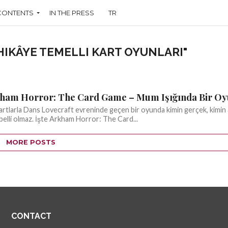
CONTENTS
IN THE PRESS
TR
HIKÂYE TEMELLI KART OYUNLARI"
kham Horror: The Card Game – Mum Işığında Bir O
Kartlarla Dans Lovecraft evreninde geçen bir oyunda kimin gerçek, kimin 
 belli olmaz. İşte Arkham Horror: The Card...
MORE POSTS
CONTACT