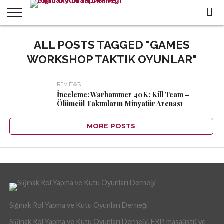
WHO
WE
ALL POSTS TAGGED "GAMES
ALL
IN THE
TR
ARE
CONTENTS
PRESS
WORKSHOP TAKTIK OYUNLAR"
REVIEWS
İnceleme: Warhammer 40K: Kill Team –
Ölümcül Takımların Minyatür Arenası
MORE POSTS
Sığınak Rol Yapma ve Kutu Oyunları Derneği
Sığınak Rol Yapma ve Kutu Oyunları Derneği, FRP, masaüstü ve