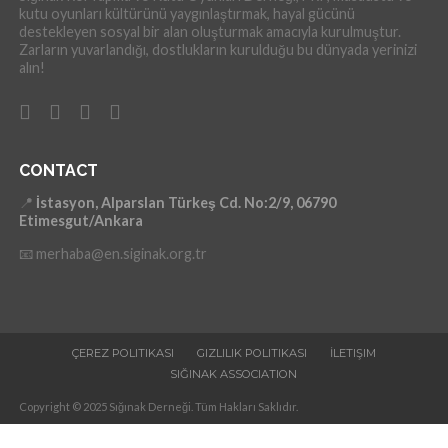
kutu oyunları kültürünü yaygınlaştırmak, hayal gücünü
destekleyen sosyal bir alan oluşturmak amacıyla kurulmuştur.
Zarların yuvarlandığı, dostlukların kurulduğu bu dünyada yerinizi
alın!
CONTACT
📍
İstasyon, Alparslan Türkeş Cd. No:2/9, 06790
Etimesgut/Ankara
📧 merhaba@en.siginak.org.tr
ÇEREZ POLITIKASI
GIZLILIK POLITIKASI
İLETIŞIM
SIĞINAK ASSOCIATION
Copyright © 2025 Sığınak Derneği. Tüm Hakları Saklıdır.