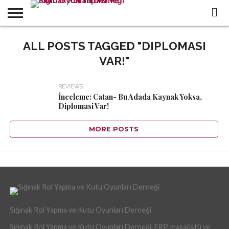
WHO
WE
ALL POSTS TAGGED "DIPLOMASI
ALL
IN THE
TR
ARE
CONTENTS
PRESS
VAR!"
REVIEWS
İnceleme: Catan- Bu Adada Kaynak Yoksa,
Diplomasi Var!
MORE POSTS
Sığınak Rol Yapma ve Kutu Oyunları Derneği
Sığınak Rol Yapma ve Kutu Oyunları Derneği, FRP, masaüstü ve