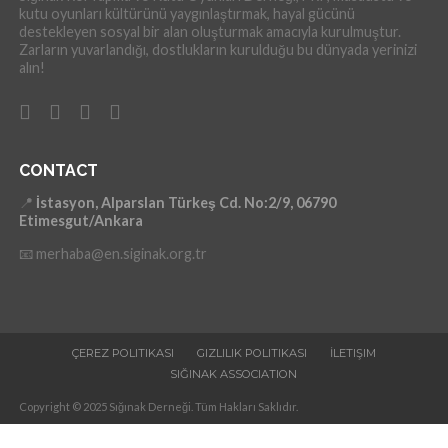
kutu oyunları kültürünü yaygınlaştırmak, hayal gücünü
destekleyen sosyal bir alan oluşturmak amacıyla kurulmuştur.
Zarların yuvarlandığı, dostlukların kurulduğu bu dünyada yerinizi
alın!
CONTACT
📍
İstasyon, Alparslan Türkeş Cd. No:2/9, 06790
Etimesgut/Ankara
📧 merhaba@en.siginak.org.tr
ÇEREZ POLITIKASI
GIZLILIK POLITIKASI
İLETIŞIM
SIĞINAK ASSOCIATION
Copyright © 2025 Sığınak Derneği. Tüm Hakları Saklıdır.