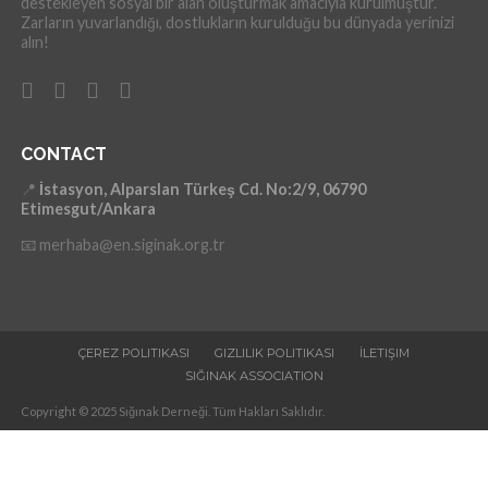
destekleyen sosyal bir alan oluşturmak amacıyla kurulmuştur.
Zarların yuvarlandığı, dostlukların kurulduğu bu dünyada yerinizi
alın!
CONTACT
📍
İstasyon, Alparslan Türkeş Cd. No:2/9, 06790
Etimesgut/Ankara
📧 merhaba@en.siginak.org.tr
ÇEREZ POLITIKASI
GIZLILIK POLITIKASI
İLETIŞIM
SIĞINAK ASSOCIATION
Copyright © 2025 Sığınak Derneği. Tüm Hakları Saklıdır.