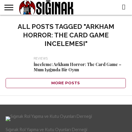
WHO
WE
ALL POSTS TAGGED "ARKHAM
ALL
IN THE
TR
ARE
CONTENTS
PRESS
HORROR: THE CARD GAME
INCELEMESI"
REVIEWS
İnceleme: Arkham Horror: The Card Game –
Mum Işığında Bir Oyun
MORE POSTS
Sığınak Rol Yapma ve Kutu Oyunları Derneği