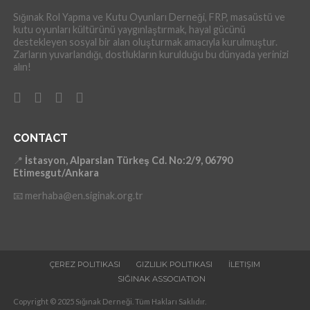
Sığınak Rol Yapma ve Kutu Oyunları Derneği, FRP, masaüstü ve
kutu oyunları kültürünü yaygınlaştırmak, hayal gücünü
destekleyen sosyal bir alan oluşturmak amacıyla kurulmuştur.
Zarların yuvarlandığı, dostlukların kurulduğu bu dünyada yerinizi
alın!
CONTACT
📍
İstasyon, Alparslan Türkeş Cd. No:2/9, 06790
Etimesgut/Ankara
📧 merhaba@en.siginak.org.tr
ÇEREZ POLITIKASI
GIZLILIK POLITIKASI
İLETIŞIM
SIĞINAK ASSOCIATION
Copyright © 2025 Sığınak Derneği. Tüm Hakları Saklıdır.