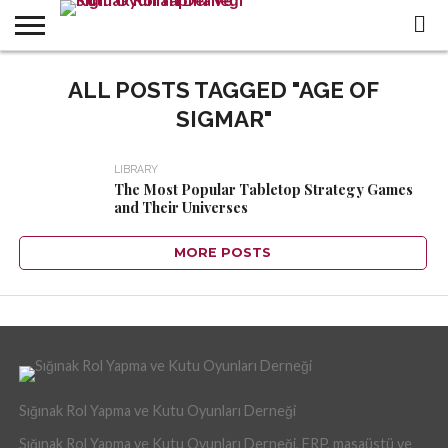
WHO
WE
ALL POSTS TAGGED "AGE OF
ALL
IN THE
TR
ARE
CONTENTS
PRESS
SIGMAR"
LIBRARY
The Most Popular Tabletop Strategy Games
and Their Universes
MORE POSTS
Sığınak Rol Yapma ve Kutu Oyunları Derneği
Sığınak Rol Yapma ve Kutu Oyunları Derneği, FRP, masaüstü ve