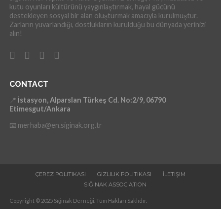
kutu oyunları kültürünü yaygınlaştırmak, hayal gücünü
destekleyen sosyal bir alan oluşturmak amacıyla kurulmuştur.
Zarların yuvarlandığı, dostlukların kurulduğu bu dünyada yerinizi
alın!
CONTACT
📍
İstasyon, Alparslan Türkeş Cd. No:2/9, 06790
Etimesgut/Ankara
📧 merhaba@en.siginak.org.tr
ÇEREZ POLITIKASI
GIZLILIK POLITIKASI
İLETIŞIM
SIĞINAK ASSOCIATION
Copyright © 2025 Sığınak Derneği. Tüm Hakları Saklıdır.