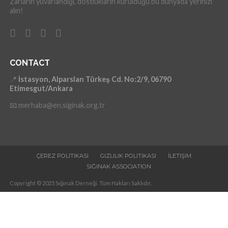
Zarların yuvarlandığı, dostlukların kurulduğu bu dünyada yerinizi
alın!
CONTACT
📍
İstasyon, Alparslan Türkeş Cd. No:2/9, 06790
Etimesgut/Ankara
📧 merhaba@en.siginak.org.tr
ÇEREZ POLITIKASI
GIZLILIK POLITIKASI
İLETIŞIM
SIĞINAK ASSOCIATION
Copyright © 2025 Sığınak Derneği. Tüm Hakları Saklıdır.